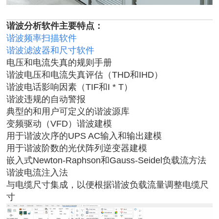
谐波分析软件主要特点：
谐波频率扫描软件
谐波滤波器和尺寸软件
电压和电流失真的规则手册
谐波电压和电流失真评估（
THD
和
IHD
）
谐波电话影响因素（
TIF
和
I * T
）
谐波违规的自动警报
典型的和用户可定义的谐波源库
变频驱动（
VFD
）谐波建模
用于谐波次序的
UPS AC
输入和输出建模
用于谐波阶数的光伏阵列逆变器建模
嵌入式
Newton-Raphson
和
Gauss-Seidel
负载流方法
谐波电流注入法
与电缆尺寸集成，以便根据谐波负载流量调整电缆尺
寸