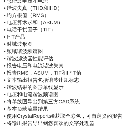
•
总谐波电压和电流
•
谐波失真（THD和IHD）
•
均方根值（RMS）
•
电压算术求和（ASUM）
•
电话干扰因子（TIF）
•
I* T产品
•
时域波形图
•
频域谐波频谱图
•
谐波滤波器性能评估
•
报告电压和电流谐波失真
•
报告RMS，ASUM，TIF和I * T值
•
文本输出报告包括谐波违规标志
•
谐波结果的图形单线显示
•
电压和电流谐波频谱图
•
将单线图导出到第三方CAD系统
•
基本负载流量结果
•
使用CrystalReports®获取全彩色，可自定义的报告
•
将输出报告导出到您喜欢的文字处理器