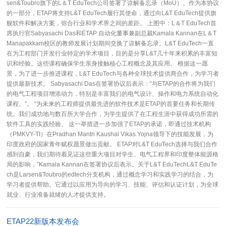
sen&Toubro旗下的L＆T EduTech公司签署了谅解备忘录（MoU）。作为本协议
的一部分，ETAP将支持L&T EduTech履行其使命，通过向L&T EduTech提供旗
舰软件和解决方案，弥合行业和学术界之间的差距。 上图中：L＆T EduTech首
席执行官Sabyasachi Das和ETAP 自动化董事兼副总裁Kamala Kannan在L＆T
Manapakkam校区的教师发展计划期间交换了谅解备忘录。L&T EduTech一直
在为工程部门开发行业特定的学术项目，目的是分享L&T几十年来积累的丰富知
识和经验。这些课程确保学生亲身接触核心工程概念及其应用。 根据这一愿
景，为了进一步推进课程，L&T EduTech与各种全球技术提供商合作，为学习者
提供最新技术。 Sabyasachi Das在签署协议后表示：“与ETAP的合作将为我们
的电气工程项目增添动力，特别是丰富我们的电气设计、操作和电力系统自动化
课程。”。 “为未来的工程师提供最先进的软件技术是ETAP的首要任务和长期传
统。我们成功地与数百所大学合作，为学生提供了在工程生涯中获得成功所需的
软件工具的实践经验。 这一举措进一步加强了ETAP的承诺，即通过技术机构
（PMKVY-TI）在Pradhan Mantri Kaushal Vikas Yojna领导下的技能发展，为
印度政府的国家青年赋权愿景做出贡献。 ETAP对L&T EduTech选择与我们合作
感到自豪，我们期待着见证这些重大项目对学生、电气工程界和印度整体能源格
局的影响，”Kamala Kannan在签署协议后表示。关于L&T EduTechL&T EduTe
ch是Larsen&Toubro的edtech分支机构，通过概念学习和实践学习的结合，为
学习者提供帮助。它通过以应用为导向的学习、技能、评估和认证计划，为全球
就业、行业准备就绪的人才提供支持。
ETAP22新版本发布会