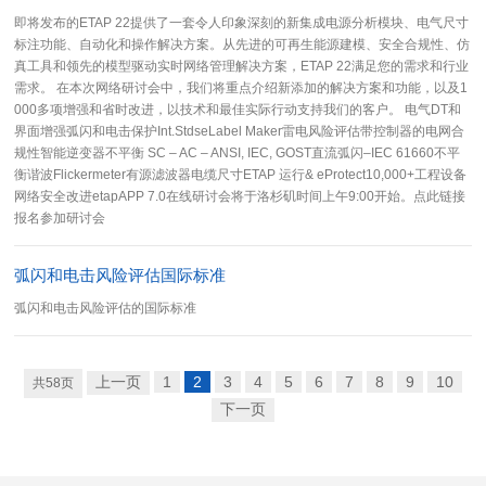
即将发布的ETAP 22提供了一套令人印象深刻的新集成电源分析模块、电气尺寸
标注功能、自动化和操作解决方案。从先进的可再生能源建模、安全合规性、仿
真工具和领先的模型驱动实时网络管理解决方案，ETAP 22满足您的需求和行业
需求。 在本次网络研讨会中，我们将重点介绍新添加的解决方案和功能，以及1
000多项增强和省时改进，以技术和最佳实际行动支持我们的客户。 电气DT和
界面增强弧闪和电击保护Int.StdseLabel Maker雷电风险评估带控制器的电网合
规性智能逆变器不平衡 SC – AC – ANSI, IEC, GOST直流弧闪–IEC 61660不平
衡谐波Flickermeter有源滤波器电缆尺寸ETAP 运行& eProtect10,000+工程设备
网络安全改进etapAPP 7.0在线研讨会将于洛杉矶时间上午9:00开始。点此链接
报名参加研讨会
弧闪和电击风险评估国际标准
弧闪和电击风险评估的国际标准
上一页
1
2
3
4
5
6
7
8
9
10
共
58
页
下一页